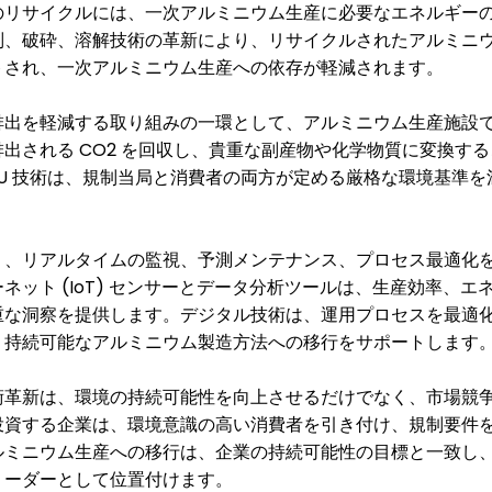
のリサイクルには、一次アルミニウム生産に必要なエネルギー
別、破砕、溶解技術の革新により、リサイクルされたアルミニ
トされ、一次アルミニウム生産への依存が軽減されます。
排出を軽減する取り組みの一環として、アルミニウム生産施設
CO2
排出される
を回収し、貴重な副産物や化学物質に変換する
U
技術は、規制当局と消費者の両方が定める厳格な環境基準を
。
り、リアルタイムの監視、予測メンテナンス、プロセス最適化
(IoT)
ーネット
センサーとデータ分析ツールは、生産効率、エ
重な洞察を提供します。デジタル技術は、運用プロセスを最適
く持続可能なアルミニウム製造方法への移行をサポートします
術革新は、環境の持続可能性を向上させるだけでなく、市場競
投資する企業は、環境意識の高い消費者を引き付け、規制要件
ルミニウム生産への移行は、企業の持続可能性の目標と一致し
リーダーとして位置付けます。