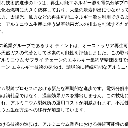
1
要な技術的進歩の
つは、再生可能エネルギー源を電気分解プ
は化石燃料に大きく依存しており、大量の炭素排出につながっ
水力、太陽光、風力などの再生可能エネルギー源を利用できる
は、アルミニウム生産に伴う温室効果ガスの排出を削減するた
す。
の鉱業グループであるリオ
ティントは、オーストラリア再生可
る天然ガスの代替として水素の可能性を評価しました。この取
アルミニウム
サプライ
チェーンのエネルギー集約型精錬段階で
リーン
エネルギー技術の探求は、環境的に持続可能なアルミニ
ウム製錬プロセスにおける新たな画期的な進歩です。電気分解
極は消耗品ではなく、温室効果ガスを排出しません。この技術
され、アルミニウム製錬所の運用コストが削減されます。不活
ニウム生産方法への移行が加速しています。
おける技術の進歩は、アルミニウム業界における持続可能性の