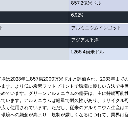
857.2
億米ドル
6.92%
ト
アルミニウムインゴット
アジア太平洋
1,266.4
億米ドル
2023
857
2000
2033
市場は
年に
億
万米ドルと評価され、
年まで
います。より低い炭素フットプリントで環境に優しい方法で生
集めています。グリーンアルミニウムの需要は、主に持続可能
れています。アルミニウムは軽量で耐久性があり、リサイクル
で広く使用されています。ただし、従来のアルミニウム生産は
。環境への懸念が高まり、規制が厳しくなるにつれて、業界は
。