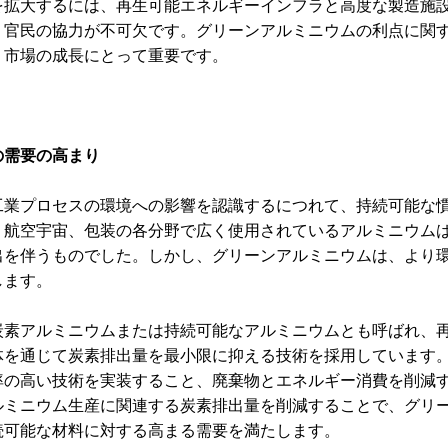
を拡大するには、再生可能エネルギーインフラと高度な製造施
、官民の協力が不可欠です。グリーンアルミニウムの利点に関
、市場の成長にとって重要です。
の需要の高まり
工業プロセスの環境への影響を認識するにつれて、持続可能な
、航空宇宙、包装の各分野で広く使用されているアルミニウム
出を伴うものでした。しかし、グリーンアルミニウムは、より
します。
炭素アルミニウムまたは持続可能なアルミニウムとも呼ばれ、
体を通じて炭素排出量を最小限に抑える技術を採用しています
率の高い技術を実装すること、廃棄物とエネルギー消費を削減
ルミニウム生産に関連する炭素排出量を削減することで、グリ
続可能な材料に対する高まる需要を満たします。