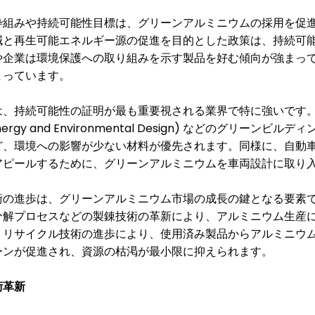
枠組みや持続可能性目標は、グリーンアルミニウムの採用を促
減と再生可能エネルギー源の促進を目的とした政策は、持続可
や企業は環境保護への取り組みを示す製品を好む傾向が強まっ
まっています。
は、持続可能性の証明が最も重要視される業界で特に強いです
Energy and Environmental Design)
などのグリーンビルディ
ど、環境への影響が少ない材料が優先されます。同様に、自動
アピールするために、グリーンアルミニウムを車両設計に取り
術の進歩は、グリーンアルミニウム市場の成長の鍵となる要素
分解プロセスなどの製錬技術の革新により、アルミニウム生産
、リサイクル技術の進歩により、使用済み製品からアルミニウ
ーンが促進され、資源の枯渇が最小限に抑えられます。
術革新