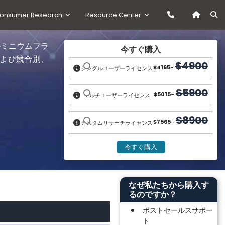
onsumer Research
Resource Center
ルミニウムフラ
今すぐ購入
よび競合別、
$4900
$4165
-
シングルユーザーライセンス
$5900
$5015
-
マルチユーザーライセンス
$8900
$7565
-
カスタムリサーチライセンス
なぜ私たちから購入す
るのですか？
ポストセールスサポー
ト