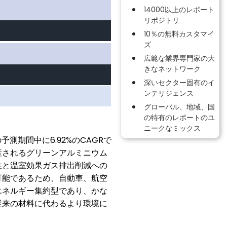
14000以上のレポート
リポジトリ
10％の無料カスタマイ
ズ
広範な業界専門家の大
きなネットワーク
深いセクター固有のイ
ンテリジェンス
グローバル、地域、国
の特有のレポートのユ
ニークなミックス
6.92%
CAGR
の予測期間中に
の
で
産されるグリーンアルミニウム
性と温室効果ガス排出削減への
可能であるため、自動車、航空
エネルギー集約型であり、かな
従来の材料に代わるより環境に