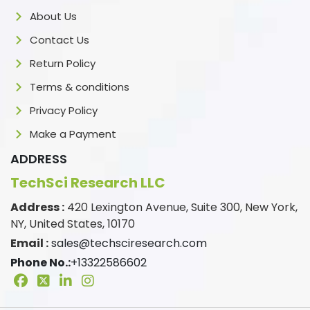
About Us
Contact Us
Return Policy
Terms & conditions
Privacy Policy
Make a Payment
ADDRESS
TechSci Research LLC
Address :
420 Lexington Avenue, Suite 300, New York,
NY, United States, 10170
Email :
sales@techsciresearch.com
Phone No.:
+13322586602